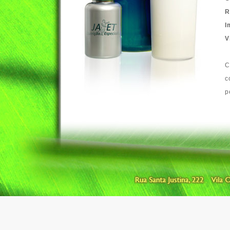
R
I
V
C
c
p