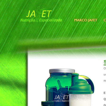
u
m
E
Q
G